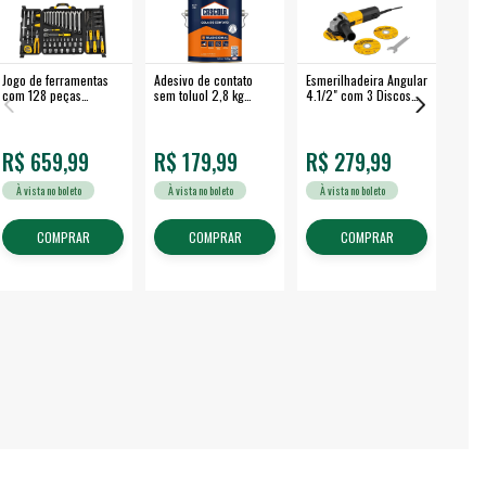
Jogo de ferramentas
Adesivo de contato
Esmerilhadeira Angular
Máqui
com 128 peças
sem toluol 2,8 kg
4.1/2" com 3 Discos
Airle
embalagem fechada -
CASCOLA
650 W EAV 650 -
350B
VONDER
VONDER
R$ 659,99
R$ 179,99
R$ 279,99
R$
À vista no boleto
À vista no boleto
À vista no boleto
À v
COMPRAR
COMPRAR
COMPRAR