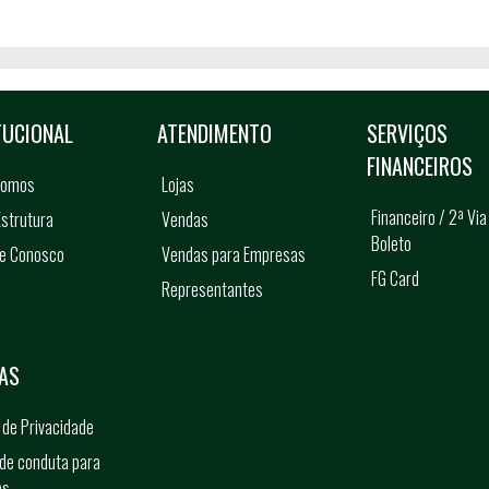
TUCIONAL
ATENDIMENTO
SERVIÇOS
FINANCEIROS
somos
Lojas
Financeiro / 2ª Via
strutura
Vendas
Boleto
he Conosco
Vendas para Empresas
FG Card
Representantes
s
AS
a de Privacidade
de conduta para
os