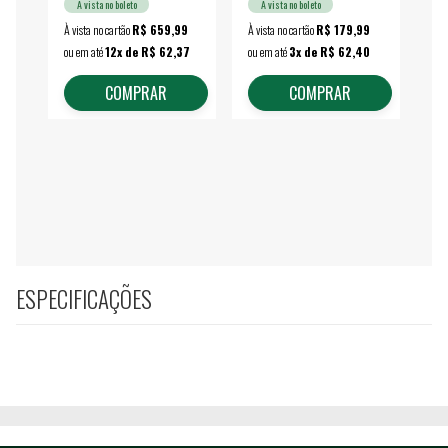
À vista no boleto
À vista no boleto
À vista no cartão
R$ 659,99
À vista no cartão
R$ 179,99
À vi
ou em até
12x de R$ 62,37
ou em até
3x de R$ 62,40
ou 
COMPRAR
COMPRAR
ESPECIFICAÇÕES