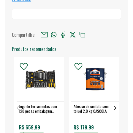
Compartilhe:
Produtos recomendados:
Jogo de ferramentas com
Adesivo de contato sem
Esm
128 peças embalagem
toluol 2,8 kg CASCOLA
4.
fechada - VONDER
EA
R$ 659,99
R$ 179,99
R$