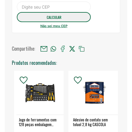
Não sei meu CEP
Compartilhe:
Produtos recomendados:
Jogo de ferramentas com
Adesivo de contato sem
Esm
128 peças embalagem
toluol 2,8 kg CASCOLA
4.
fechada - VONDER
EA