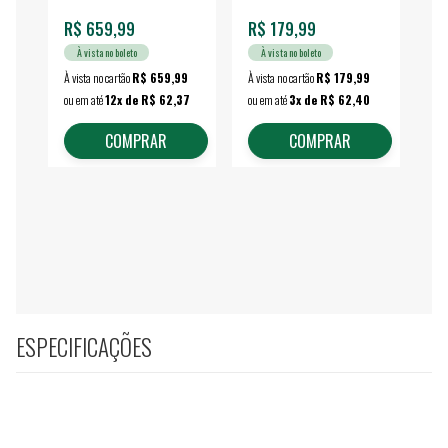
R$ 659,99
R$ 179,99
R$
À vista no boleto
À vista no boleto
À vista no cartão
R$ 659,99
À vista no cartão
R$ 179,99
À vi
ou em até
12x de R$ 62,37
ou em até
3x de R$ 62,40
ou 
COMPRAR
COMPRAR
ESPECIFICAÇÕES