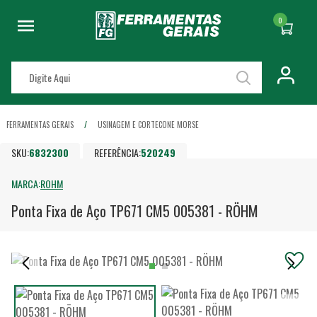
0
FERRAMENTAS GERAIS
USINAGEM E CORTE
CONE MORSE
SKU:
6832300
REFERÊNCIA:
520249
MARCA:
ROHM
Ponta Fixa de Aço TP671 CM5 005381 - RÖHM