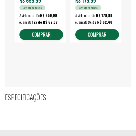
R$ 659,99
R$ 179,99
R$
À vista no boleto
À vista no boleto
À vista no cartão
R$ 659,99
À vista no cartão
R$ 179,99
À vi
ou em até
12x de R$ 62,37
ou em até
3x de R$ 62,40
ou 
COMPRAR
COMPRAR
ESPECIFICAÇÕES