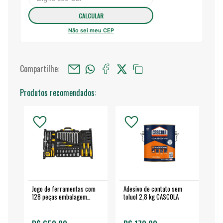
Não sei meu CEP
Compartilhe:
Produtos recomendados:
Jogo de ferramentas com
Adesivo de contato sem
Esm
128 peças embalagem
toluol 2,8 kg CASCOLA
4.
fechada - VONDER
EA