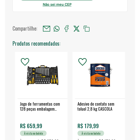
Não sei meu CEP
Compartilhe:
Produtos recomendados:
Jogo de ferramentas com
Adesivo de contato sem
Esm
128 peças embalagem
toluol 2,8 kg CASCOLA
4.
fechada - VONDER
EA
R$ 659,99
R$ 179,99
R$
À vista no boleto
À vista no boleto