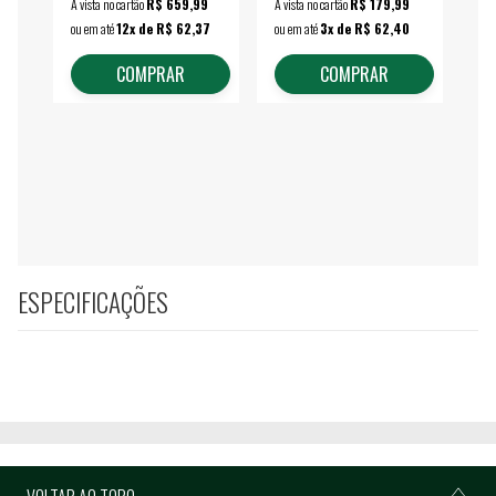
À vista no cartão
R$ 659,99
À vista no cartão
R$ 179,99
À vi
ou em até
12x de R$ 62,37
ou em até
3x de R$ 62,40
ou 
COMPRAR
COMPRAR
ESPECIFICAÇÕES