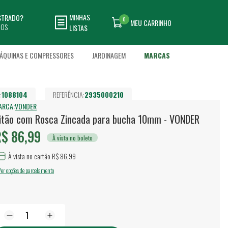
MINHAS
ASTRADO?
0
MEU CARRINHO
DOS
LISTAS
ÁQUINAS E COMPRESSORES
JARDINAGEM
MARCAS
:
1088104
REFERÊNCIA:
2935000210
ARCA:
VONDER
itão com Rosca Zincada para bucha 10mm - VONDER
$ 86,99
À vista no boleto
À vista no cartão R$ 86,99
Ver opções de parcelamento