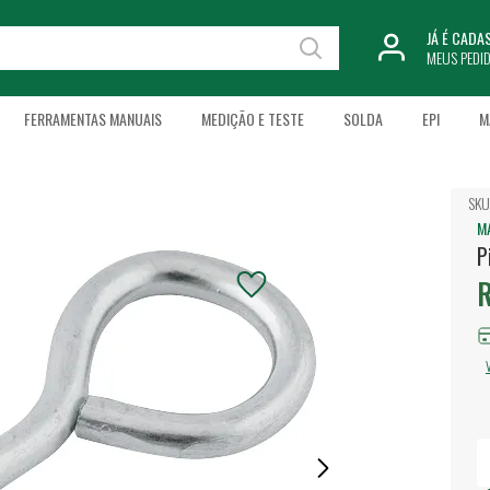
JÁ É CAD
MEUS PEDI
FERRAMENTAS MANUAIS
MEDIÇÃO E TESTE
SOLDA
EPI
M
SKU
M
P
R