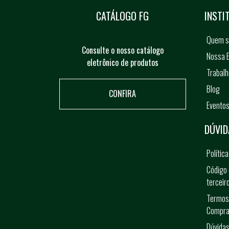
CATÁLOGO FG
INSTI
Quem 
Consulte o nosso catálogo
Nossa E
eletrônico de produtos
Trabal
Blog
CONFIRA
Evento
DÚVID
Polític
Código 
terceir
Termos
Compra
Dúvidas