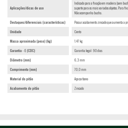
Indicado para a fixação em madeira (sem bucha
Aplicações/dicas de uso
suporte para os mais variados objetos. Para f
Não acompanha bucha.
Destaques/diferenciais (características)
Possui acabamento zincado que aumenta a prot
Unidade
Cento
Massa aproximada (peso) (kg)
1.47 kg
Garantia - E (CDC)
Garantia legal: 90 dias
Diâmetro (mm)
6,3 mm
Comprimento (mm)
70,0 mm
Material do pitão
Aço carbono
Acabamento do pitão
Zincado