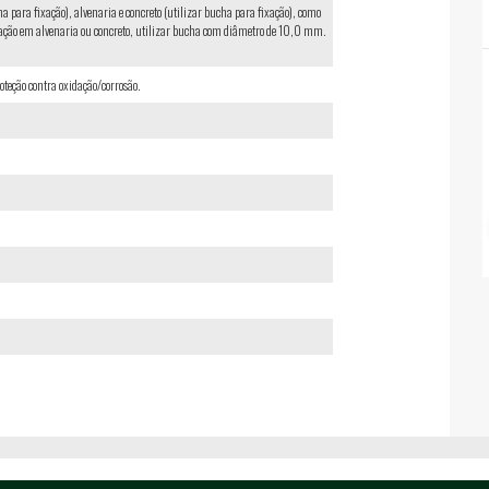
 para fixação), alvenaria e concreto (utilizar bucha para fixação), como
ixação em alvenaria ou concreto, utilizar bucha com diâmetro de 10,0 mm.
eção contra oxidação/corrosão.