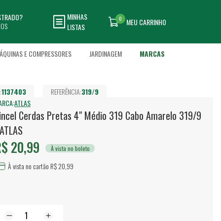
MINHAS
ASTRADO?
0
MEU CARRINHO
DOS
LISTAS
ÁQUINAS E COMPRESSORES
JARDINAGEM
MARCAS
:
1137403
REFERÊNCIA:
319/9
ARCA:
ATLAS
incel Cerdas Pretas 4" Médio 319 Cabo Amarelo 319/9
 ATLAS
$ 20,99
À vista no boleto
À vista no cartão R$ 20,99