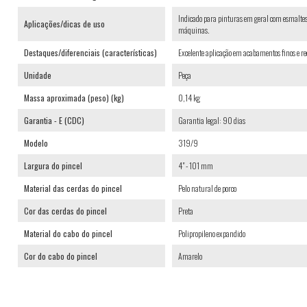
Indicado para pinturas em geral com esmaltes s
Aplicações/dicas de uso
máquinas.
Destaques/diferenciais (características)
Excelente aplicação em acabamentos finos e rec
Unidade
Peça
Massa aproximada (peso) (kg)
0,14 kg
Garantia - E (CDC)
Garantia legal: 90 dias
Modelo
319/9
Largura do pincel
4" - 101 mm
Material das cerdas do pincel
Pelo natural de porco
Cor das cerdas do pincel
Preta
Material do cabo do pincel
Polipropileno expandido
Cor do cabo do pincel
Amarelo