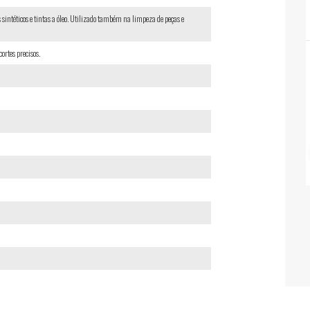
intéticos e tintas a óleo. Utilizado também na limpeza de peças e
ortes precisos.