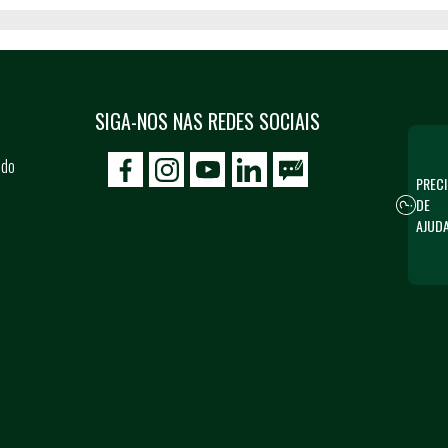
SIGA-NOS NAS REDES SOCIAIS
 do
icon-facebook
icon-social02
icon-social03
PRECI
DE
AJUD