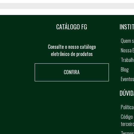
CATÁLOGO FG
INSTI
Quem 
Consulte o nosso catálogo
Nossa E
eletrônico de produtos
Trabal
Blog
CONFIRA
Evento
DÚVID
Polític
Código 
terceir
Termos