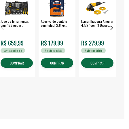
Jogo de ferramentas
Adesivo de contato
Esmerilhadeira Angular
Máqui
com 128 peças
sem toluol 2,8 kg
4.1/2" com 3 Discos
Airle
embalagem fechada -
CASCOLA
650 W EAV 650 -
350B
VONDER
VONDER
R$ 659,99
R$ 179,99
R$ 279,99
R$
À vista no boleto
À vista no boleto
À vista no boleto
À v
COMPRAR
COMPRAR
COMPRAR