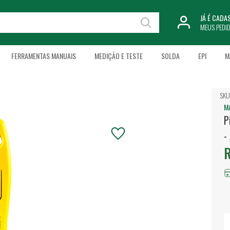
JÁ É CAD
MEUS PEDI
FERRAMENTAS MANUAIS
MEDIÇÃO E TESTE
SOLDA
EPI
M
SKU
M
P
-
R