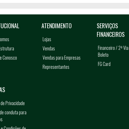
TUCIONAL
ATENDIMENTO
SERVIÇOS
FINANCEIROS
somos
Lojas
Financeiro / 2ª Via
strutura
Vendas
Boleto
he Conosco
Vendas para Empresas
FG Card
Representantes
s
AS
a de Privacidade
de conduta para
os
 e Condições de