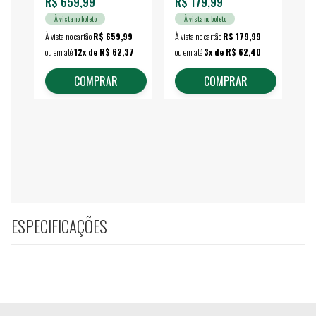
R$ 659,99
R$ 179,99
R$
À vista no boleto
À vista no boleto
À vista no cartão
R$ 659,99
À vista no cartão
R$ 179,99
À vi
ou em até
12x de R$ 62,37
ou em até
3x de R$ 62,40
ou 
COMPRAR
COMPRAR
ESPECIFICAÇÕES