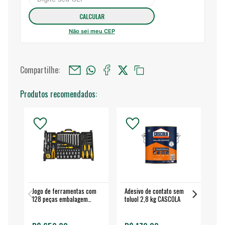
Não sei meu CEP
Compartilhe:
Produtos recomendados:
Jogo de ferramentas com
Adesivo de contato sem
Esm
128 peças embalagem
toluol 2,8 kg CASCOLA
4.
fechada - VONDER
EA