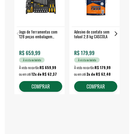
Jogo de ferramentas com
Adesivo de contato sem
Esm
128 peças embalagem
toluol 2,8 kg CASCOLA
4.
fechada - VONDER
EA
R$ 659,99
R$ 179,99
R$
À vista no boleto
À vista no boleto
À vista no cartão
R$ 659,99
À vista no cartão
R$ 179,99
À vi
ou em até
12x de R$ 62,37
ou em até
3x de R$ 62,40
ou 
COMPRAR
COMPRAR