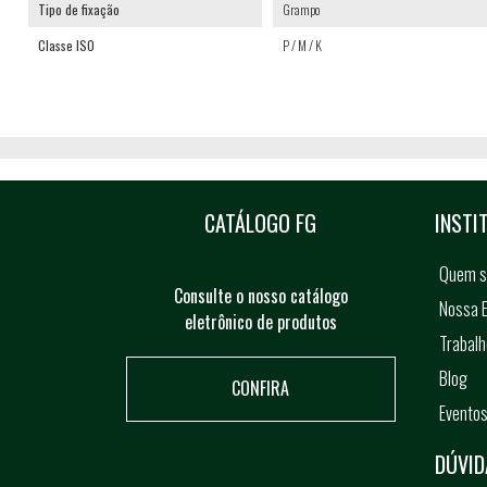
Tipo de fixação
Grampo
Classe ISO
P / M / K
CATÁLOGO FG
INSTI
Quem 
Consulte o nosso catálogo
Nossa E
eletrônico de produtos
Trabal
Blog
CONFIRA
Evento
DÚVID