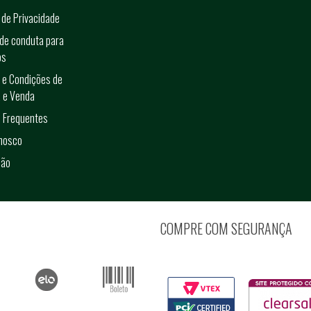
a de Privacidade
de conduta para
os
 e Condições de
 e Venda
 Frequentes
onosco
ção
COMPRE COM SEGURANÇA