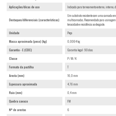
Aplicações/dicas de uso
Indicada para torneamento externo, interno,
Um substrato resistente com uma camada en
Destaques/diferenciais (características)
multicamadas. Recomendado para usinagem de
tenacidade e resistência ao desgaste.
Unidade
Peça
Massa aproximada (peso) (kg)
0,0064 kg
Garantia - E (CDC)
Garantia legal: 90 dias
Classe
P / M / K
Formato da pastilha
T
Aresta (mm)
16,0 mm
Espessura aproximada
4,76 mm
Raio (mm)
0,4 mm
Quebra cavaco
FM
Nº de arestas
6