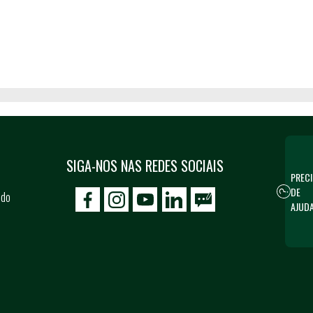
SIGA-NOS NAS REDES SOCIAIS
PRECI
DE
 do
icon-facebook
icon-social02
icon-social03
AJUD