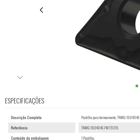
ESPECIFICAÇÕES
Descrição Completa
Pastilha para torneamento, TNMG 160404
Referência
TNMG 160404E-FM:T9315
Conteúdo da embalagem
1 Pastilha.