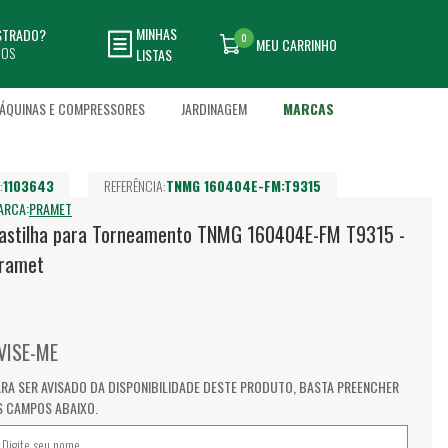
MINHAS
ASTRADO?
0
MEU CARRINHO
DOS
LISTAS
ÁQUINAS E COMPRESSORES
JARDINAGEM
MARCAS
:
1103643
REFERÊNCIA:
TNMG 160404E-FM:T9315
ARCA:
PRAMET
astilha para Torneamento TNMG 160404E-FM T9315 -
ramet
VISE-ME
ARA SER AVISADO DA DISPONIBILIDADE DESTE PRODUTO, BASTA PREENCHER
S CAMPOS ABAIXO.