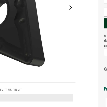
A 
da
es
C
P
E-FM, T9315, PRAMET