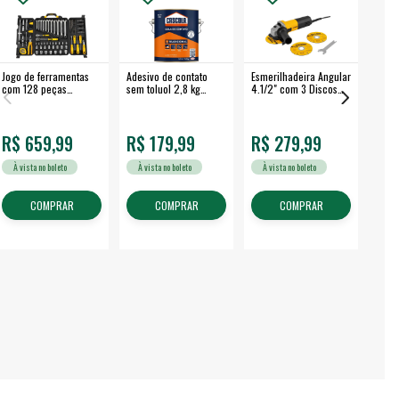
Jogo de ferramentas
Adesivo de contato
Esmerilhadeira Angular
Máqui
com 128 peças
sem toluol 2,8 kg
4.1/2" com 3 Discos
Airle
embalagem fechada -
CASCOLA
650 W EAV 650 -
350B
VONDER
VONDER
R$ 659,99
R$ 179,99
R$ 279,99
R$
À vista no boleto
À vista no boleto
À vista no boleto
À v
COMPRAR
COMPRAR
COMPRAR