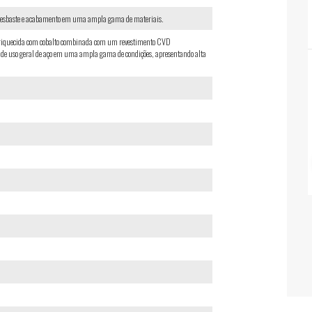
 desbaste e acabamento em uma ampla gama de materiais.
riquecida com cobalto combinada com um revestimento CVD
 uso geral de aço em uma ampla gama de condições, apresentando alta