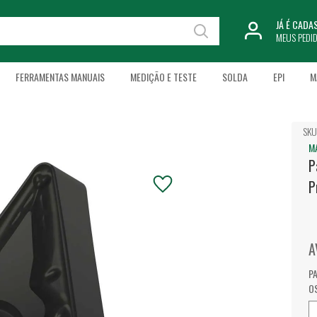
JÁ É CAD
MEUS PEDI
FERRAMENTAS MANUAIS
MEDIÇÃO E TESTE
SOLDA
EPI
M
SKU
M
P
P
A
P
O