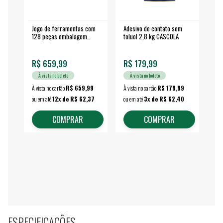
Jogo de ferramentas com
Adesivo de contato sem
Esm
128 peças embalagem
toluol 2,8 kg CASCOLA
4.
fechada - VONDER
EA
R$ 659,99
R$ 179,99
R$
À vista no boleto
À vista no boleto
À vista no cartão
R$ 659,99
À vista no cartão
R$ 179,99
À vi
ou em até
12x de R$ 62,37
ou em até
3x de R$ 62,40
ou 
COMPRAR
COMPRAR
ESPECIFICAÇÕES