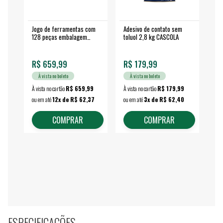
Jogo de ferramentas com
Adesivo de contato sem
Esm
128 peças embalagem
toluol 2,8 kg CASCOLA
4.
fechada - VONDER
EA
R$ 659,99
R$ 179,99
R$
À vista no boleto
À vista no boleto
À vista no cartão
R$ 659,99
À vista no cartão
R$ 179,99
À vi
ou em até
12x de R$ 62,37
ou em até
3x de R$ 62,40
ou 
COMPRAR
COMPRAR
ESPECIFICAÇÕES