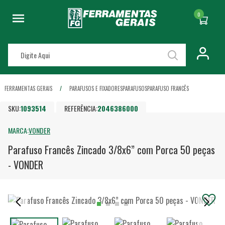
0
FERRAMENTAS GERAIS
PARAFUSOS E FIXADORES
PARAFUSOS
PARAFUSO FRANCÊS
SKU:
1093514
REFERÊNCIA:
2046386000
MARCA:
VONDER
Parafuso Francês Zincado 3/8x6” com Porca 50 peças
- VONDER