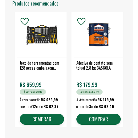
Produtos recomendados:
Jogo de ferramentas com
Adesivo de contato sem
Esm
128 peças embalagem
toluol 2,8 kg CASCOLA
4.
fechada - VONDER
EA
R$ 659,99
R$ 179,99
R$
À vista no boleto
À vista no boleto
À vista no cartão
R$ 659,99
À vista no cartão
R$ 179,99
À vi
ou em até
12x de R$ 62,37
ou em até
3x de R$ 62,40
ou 
COMPRAR
COMPRAR