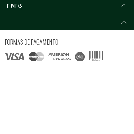
DÚVIDAS
FORMAS DE PAGAMENTO
COMPRE COM SEGURANÇA
© Copyright 2021 Ferramentas Gerais Comércio e Importação de Ferramentas e
Máquinas LTDA - Todos direitos reservados.
Rua Voluntários da Pátria, 3223 CEP: 90230-901 - Porto Alegre - RS CNPJ:
92.664.028/0001-41