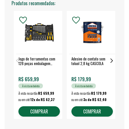
Produtos recomendados:
Jogo de ferramentas com
Adesivo de contato sem
Esm
128 peças embalagem
toluol 2,8 kg CASCOLA
4.
fechada - VONDER
EA
R$ 659,99
R$ 179,99
R$
À vista no boleto
À vista no boleto
À vista no cartão
R$ 659,99
À vista no cartão
R$ 179,99
À vi
ou em até
12x de R$ 62,37
ou em até
3x de R$ 62,40
ou 
COMPRAR
COMPRAR