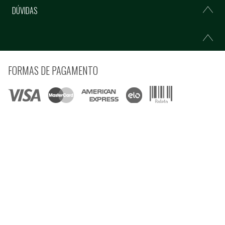
DÚVIDAS
FORMAS DE PAGAMENTO
COMPRE COM SEGURANÇA
© Copyright 2021 Ferramentas Gerais Comércio e Importação de Ferramentas e
Máquinas LTDA - Todos direitos reservados.
Rua Voluntários da Pátria, 3223 CEP: 90230-901 - Porto Alegre - RS CNPJ:
92.664.028/0001-41