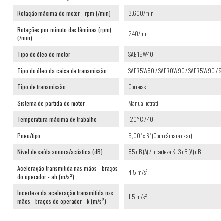
Rotação máxima do motor - rpm (/min)
3.600/min
Rotações por minuto das lâminas (rpm)
240/min
(/min)
Tipo do óleo do motor
SAE 15W40
Tipo do óleo da caixa de transmissão
SAE 75W80 / SAE 70W90 / SAE 75W90 /
Tipo de transmissão
Correias
Sistema de partida do motor
Manual retrátil
Temperatura máxima de trabalho
-20°C / 40
Pneu/tipo
5,00" x 6" (Com câmara de ar)
Nível de saída sonora/acústica (dB)
85 dB (A) / Incerteza K: 3 dB (A) dB
Aceleração transmitida nas mãos - braços
4,5 m/s²
do operador - ah (m/s²)
Incerteza da aceleração transmitida nas
1,5 m/s²
mãos - braços do operador - k (m/s²)