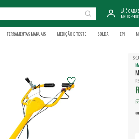
JÁ É CAD
MEUS PEDI
FERRAMENTAS MANUAIS
MEDIÇÃO E TESTE
SOLDA
EPI
M
SKU
M
M
R$
R
ou