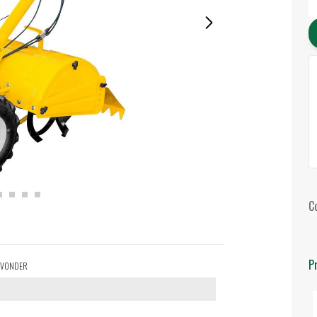
C
P
0, VONDER