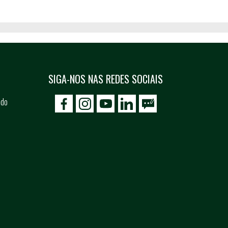
SIGA-NOS NAS REDES SOCIAIS
 do
icon-facebook
icon-social02
icon-social03