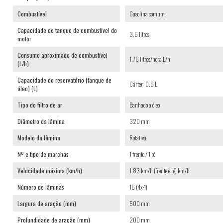
Combustível
Gasolina comum
Capacidade do tanque de combustível do
3,6 litros
motor
Consumo aproximado de combustível
1,76 litros/hora L/h
(L/h)
Capacidade do reservatório (tanque de
Cárter: 0,6 L
óleo) (L)
Tipo do filtro de ar
Banhado a óleo
Diâmetro da lâmina
320 mm
Modelo da lâmina
Rotativa
Nº e tipo de marchas
1 frente / 1 ré
Velocidade máxima (km/h)
1,83 km/h (frente e ré) km/h
Número de lâminas
16 (4x4)
Largura de aração (mm)
500 mm
Profundidade de aração (mm)
200 mm