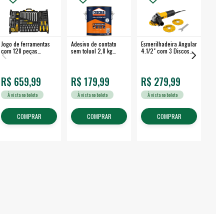
Jogo de ferramentas
Adesivo de contato
Esmerilhadeira Angular
Máqui
com 128 peças
sem toluol 2,8 kg
4.1/2" com 3 Discos
Airle
embalagem fechada -
CASCOLA
650 W EAV 650 -
350B
VONDER
VONDER
R$ 659,99
R$ 179,99
R$ 279,99
R$
À vista no boleto
À vista no boleto
À vista no boleto
À v
COMPRAR
COMPRAR
COMPRAR