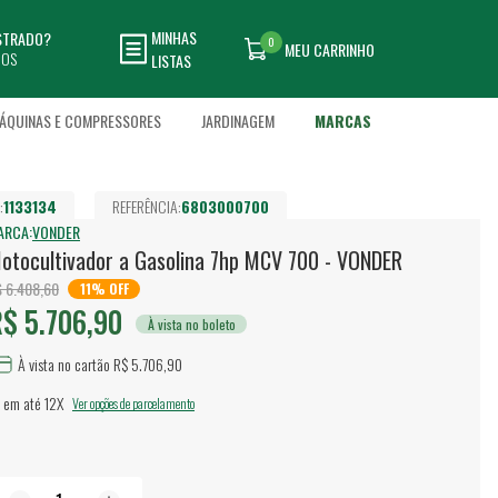
MINHAS
ASTRADO?
0
MEU CARRINHO
DOS
LISTAS
ÁQUINAS E COMPRESSORES
JARDINAGEM
MARCAS
:
1133134
REFERÊNCIA:
6803000700
ARCA:
VONDER
otocultivador a Gasolina 7hp MCV 700 - VONDER
 6.408,60
11% OFF
$ 5.706,90
À vista no boleto
À vista no cartão R$ 5.706,90
 em até
12X
Ver opções de parcelamento