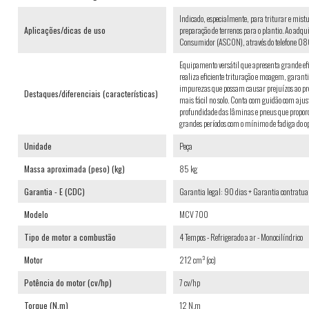
Indicado, especialmente, para triturar e mist
Aplicações/dicas de uso
preparação de terrenos para o plantio. Ao adqui
Consumidor (ASCON), através do telefone 0
Equipamento versátil que apresenta grande efic
realiza eficiente trituração e moagem, garant
impurezas que possam causar prejuízos ao pro
Destaques/diferenciais (características)
mais fácil no solo. Conta com guidão com ajust
profundidade das lâminas e pneus que proporci
grandes períodos com o mínimo de fadiga do op
Unidade
Peça
Massa aproximada (peso) (kg)
85 kg
Garantia - E (CDC)
Garantia legal: 90 dias + Garantia contratual
Modelo
MCV 700
Tipo de motor a combustão
4 Tempos - Refrigerado a ar - Monocilíndrico
Motor
212 cm³ (cc)
Potência do motor (cv/hp)
7 cv/hp
Torque (N.m)
12 N.m