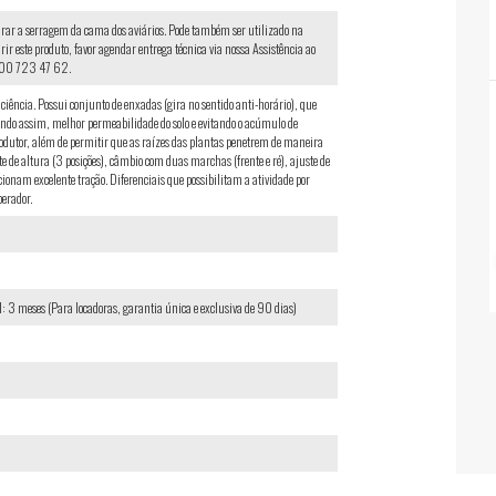
urar a serragem da cama dos aviários. Pode também ser utilizado na
rir este produto, favor agendar entrega técnica via nossa Assistência ao
800 723 47 62.
iência. Possui conjunto de enxadas (gira no sentido anti-horário), que
indo assim, melhor permeabilidade do solo e evitando o acúmulo de
dutor, além de permitir que as raízes das plantas penetrem de maneira
e de altura (3 posições), câmbio com duas marchas (frente e ré), ajuste de
onam excelente tração. Diferenciais que possibilitam a atividade por
erador.
: 3 meses (Para locadoras, garantia única e exclusiva de 90 dias)