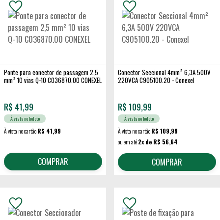
Ponte para conector de passagem 2,5
Conector Seccional 4mm² 6,3A 500V
mm² 10 vias Q-10 C036870.00 CONEXEL
220VCA C905100.20 - Conexel
R$
41,99
R$
109,99
À vista no boleto
À vista no boleto
À vista no cartão
R$ 41,99
À vista no cartão
R$ 109,99
ou em até
2x de R$ 56,64
COMPRAR
COMPRAR