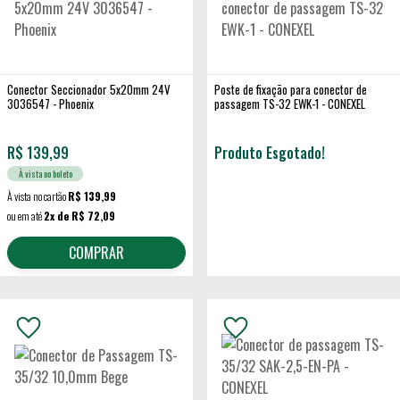
Conector Seccionador 5x20mm 24V
Poste de fixação para conector de
3036547 - Phoenix
passagem TS-32 EWK-1 - CONEXEL
R$
139,99
Produto Esgotado!
À vista no boleto
À vista no cartão
R$ 139,99
ou em até
2x de R$ 72,09
COMPRAR