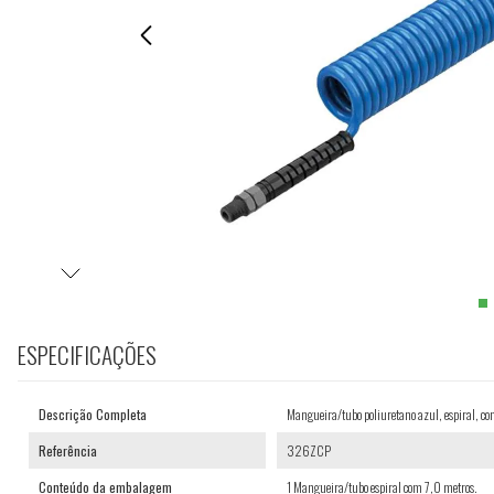
ESPECIFICAÇÕES
Descrição Completa
Mangueira/tubo poliuretano azul, espiral,
Referência
326ZCP
Conteúdo da embalagem
1 Mangueira/tubo espiral com 7,0 metros.