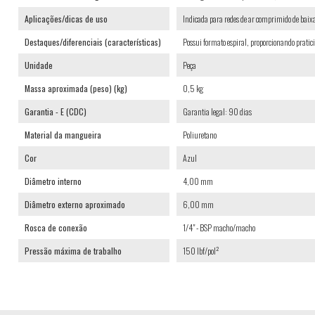
Aplicações/dicas de uso
Indicada para redes de ar comprimido de baix
Destaques/diferenciais (características)
Possui formato espiral, proporcionando prati
Unidade
Peça
Massa aproximada (peso) (kg)
0,5 kg
Garantia - E (CDC)
Garantia legal: 90 dias
Material da mangueira
Poliuretano
Cor
Azul
Diâmetro interno
4,00 mm
Diâmetro externo aproximado
6,00 mm
Rosca de conexão
1/4" - BSP macho/macho
Pressão máxima de trabalho
150 lbf/pol²