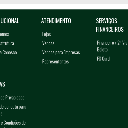
TUCIONAL
ATENDIMENTO
SERVIÇOS
FINANCEIROS
somos
Lojas
Financeiro / 2ª Via
strutura
Vendas
Boleto
he Conosco
Vendas para Empresas
FG Card
Representantes
s
AS
a de Privacidade
de conduta para
os
 e Condições de