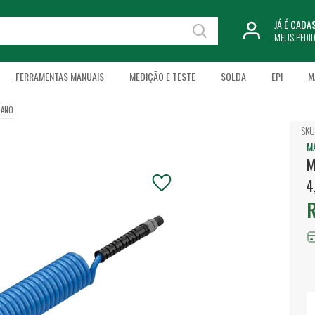
JÁ É CAD
MEUS PEDI
FERRAMENTAS MANUAIS
MEDIÇÃO E TESTE
SOLDA
EPI
M
TANO
SKU
M
M
4
R