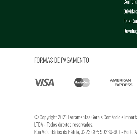
Compra
Dúvidas
Fale C
Devolu
FORMAS DE PAGAMENTO
© Copyright 2021 Ferramentas Gerais Comércio e Import
LTDA - Todos direitos reservados.
Rua Voluntários da Pátria, 3223 CEP: 90230-901 - Porto 