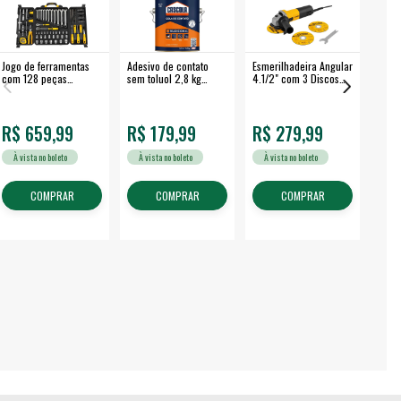
Jogo de ferramentas
Adesivo de contato
Esmerilhadeira Angular
Máqui
com 128 peças
sem toluol 2,8 kg
4.1/2" com 3 Discos
Airle
embalagem fechada -
CASCOLA
650 W EAV 650 -
350B
VONDER
VONDER
R$ 659,99
R$ 179,99
R$ 279,99
R$
À vista no boleto
À vista no boleto
À vista no boleto
À v
COMPRAR
COMPRAR
COMPRAR