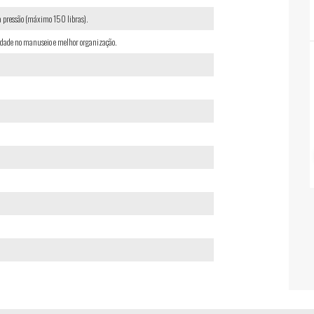
a pressão (máximo 150 libras).
cidade no manuseio e melhor organização.