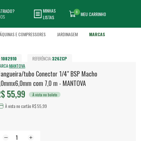
MINHAS
ASTRADO?
0
MEU CARRINHO
DOS
LISTAS
ÁQUINAS E COMPRESSORES
JARDINAGEM
MARCAS
:
1082910
REFERÊNCIA:
326ZCP
ARCA:
MANTOVA
angueira/tubo Conector 1/4" BSP Macho
,0mmx6,0mm com 7,0 m - MANTOVA
$ 55,99
À vista no boleto
À vista no cartão R$ 55,99