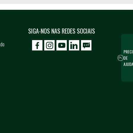
SIGA-NOS NAS REDES SOCIAIS
 do
icon-facebook
icon-social02
icon-social03
PRECI
DE
AJUD