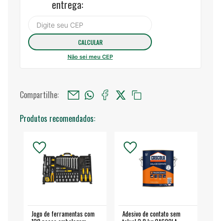
entrega:
Não sei meu CEP
Compartilhe:
Produtos recomendados:
Jogo de ferramentas com
Adesivo de contato sem
Esm