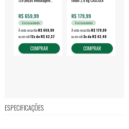
128 peças embalagem
toluol 2,8 kg CASCOLA
4.
fechada - VONDER
EA
R$ 659,99
R$ 179,99
R$
À vista no boleto
À vista no boleto
À vista no cartão
R$ 659,99
À vista no cartão
R$ 179,99
À vi
ou em até
12x de R$ 62,37
ou em até
3x de R$ 62,40
ou 
COMPRAR
COMPRAR
ESPECIFICAÇÕES