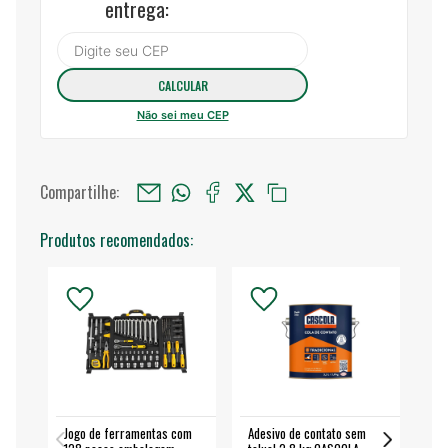
entrega:
Não sei meu CEP
Compartilhe:
Produtos recomendados:
Jogo de ferramentas com
Adesivo de contato sem
Esm