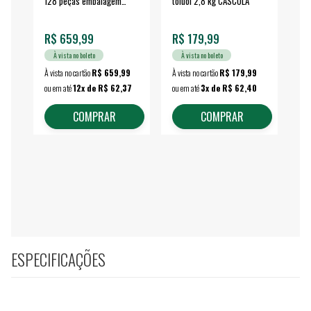
128 peças embalagem
toluol 2,8 kg CASCOLA
4.
fechada - VONDER
EA
R$ 659,99
R$ 179,99
R$
À vista no boleto
À vista no boleto
À vista no cartão
R$ 659,99
À vista no cartão
R$ 179,99
À vi
ou em até
12x de R$ 62,37
ou em até
3x de R$ 62,40
ou 
COMPRAR
COMPRAR
ESPECIFICAÇÕES