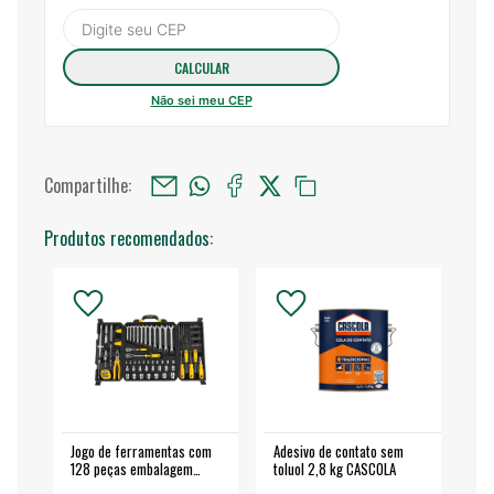
Não sei meu CEP
Compartilhe:
Produtos recomendados:
Jogo de ferramentas com
Adesivo de contato sem
Esm
128 peças embalagem
toluol 2,8 kg CASCOLA
4.
fechada - VONDER
EA