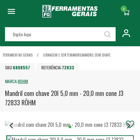
0
FERRAMENTAS GERAIS
USINAGEM E CORTE
MANDRIL
MANDRIL COM CHAVE
SKU:
6808557
REFERÊNCIA:
72833
MARCA:
ROHM
Mandril com chave 20I 5,0 mm - 20,0 mm cone J3
72833 RÖHM