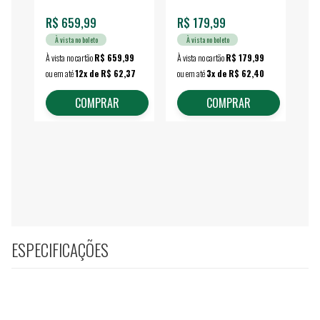
R$ 659,99
R$ 179,99
R$
À vista no boleto
À vista no boleto
À vista no cartão
R$ 659,99
À vista no cartão
R$ 179,99
À vi
ou em até
12x de R$ 62,37
ou em até
3x de R$ 62,40
ou 
COMPRAR
COMPRAR
ESPECIFICAÇÕES