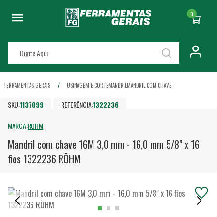
0
FERRAMENTAS GERAIS
USINAGEM E CORTE
MANDRIL
MANDRIL COM CHAVE
SKU:
1137099
REFERÊNCIA:
1322236
MARCA:
ROHM
Mandril com chave 16M 3,0 mm - 16,0 mm 5/8" x 16
fios 1322236 RÖHM