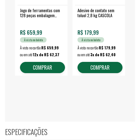
Jogo de ferramentas com
Adesivo de contato sem
Esm
128 peças embalagem
toluol 2,8 kg CASCOLA
4.
fechada - VONDER
EA
R$ 659,99
R$ 179,99
R$
À vista no boleto
À vista no boleto
À vista no cartão
R$ 659,99
À vista no cartão
R$ 179,99
À vi
ou em até
12x de R$ 62,37
ou em até
3x de R$ 62,40
ou 
COMPRAR
COMPRAR
ESPECIFICAÇÕES