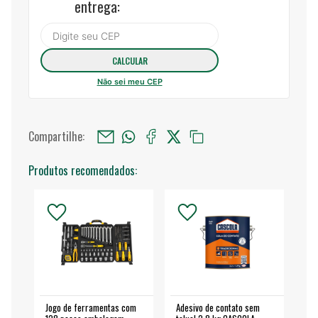
entrega:
Não sei meu CEP
Compartilhe:
Produtos recomendados:
Jogo de ferramentas com
Adesivo de contato sem
Esm