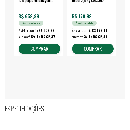
128 peças embalagem
toluol 2,8 kg CASCOLA
4.
fechada - VONDER
EA
R$ 659,99
R$ 179,99
R$
À vista no boleto
À vista no boleto
À vista no cartão
R$ 659,99
À vista no cartão
R$ 179,99
À vi
ou em até
12x de R$ 62,37
ou em até
3x de R$ 62,40
ou 
COMPRAR
COMPRAR
ESPECIFICAÇÕES