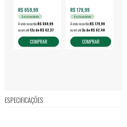
R$ 659,99
R$ 179,99
R$
À vista no boleto
À vista no boleto
À vista no cartão
R$ 659,99
À vista no cartão
R$ 179,99
À vi
ou em até
12x de R$ 62,37
ou em até
3x de R$ 62,40
ou 
COMPRAR
COMPRAR
ESPECIFICAÇÕES