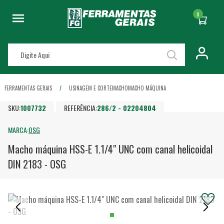
0
FERRAMENTAS GERAIS
USINAGEM E CORTE
MACHO
MACHO MÁQUINA
SKU:
1007732
REFERÊNCIA:
286/2 - 02204804
MARCA:
OSG
Macho máquina HSS-E 1.1/4" UNC com canal helicoidal
DIN 2183 - OSG