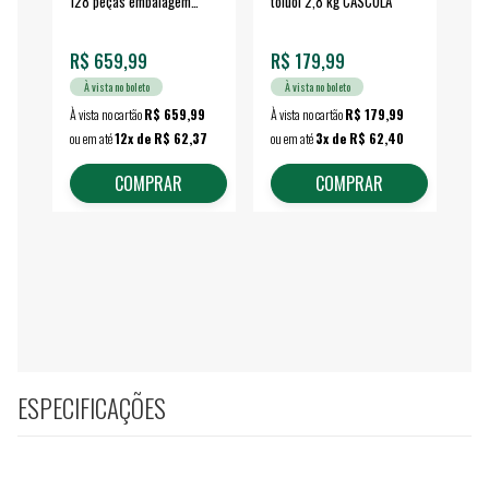
128 peças embalagem
toluol 2,8 kg CASCOLA
4.
fechada - VONDER
EA
R$ 659,99
R$ 179,99
R$
À vista no boleto
À vista no boleto
À vista no cartão
R$ 659,99
À vista no cartão
R$ 179,99
À vi
ou em até
12x de R$ 62,37
ou em até
3x de R$ 62,40
ou 
COMPRAR
COMPRAR
ESPECIFICAÇÕES