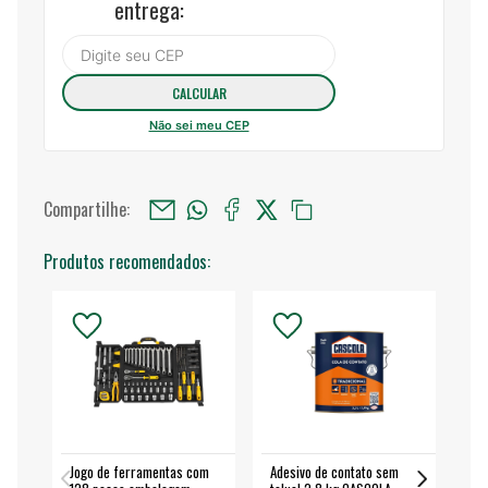
entrega:
Não sei meu CEP
Compartilhe:
Produtos recomendados:
Jogo de ferramentas com
Adesivo de contato sem
Esm