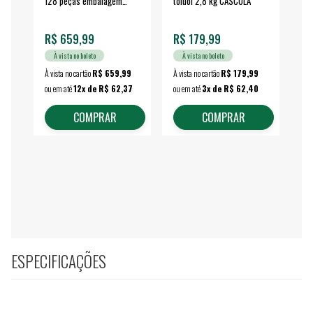
128 peças embalagem
toluol 2,8 kg CASCOLA
4.
fechada - VONDER
EA
R$ 659,99
R$ 179,99
R$
À vista no boleto
À vista no boleto
À vista no cartão
R$ 659,99
À vista no cartão
R$ 179,99
À vi
ou em até
12x de R$ 62,37
ou em até
3x de R$ 62,40
ou 
COMPRAR
COMPRAR
ESPECIFICAÇÕES