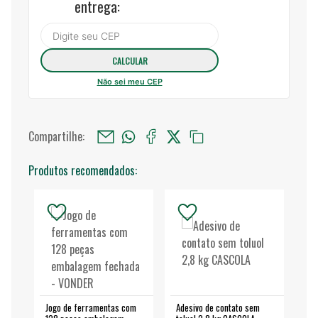
entrega:
Não sei meu CEP
Compartilhe:
Produtos recomendados:
Jogo de ferramentas com
Adesivo de contato sem
Esm