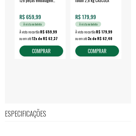
128 peças embalagem
toluol 2,8 kg CASCOLA
4.
fechada - VONDER
EA
R$ 659,99
R$ 179,99
R$
À vista no boleto
À vista no boleto
À vista no cartão
R$ 659,99
À vista no cartão
R$ 179,99
À vi
ou em até
12x de R$ 62,37
ou em até
3x de R$ 62,40
ou 
COMPRAR
COMPRAR
ESPECIFICAÇÕES