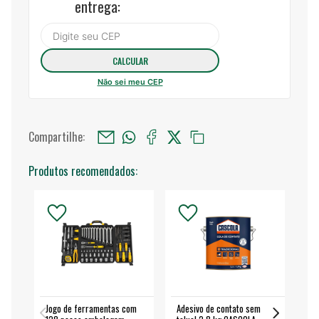
entrega:
Não sei meu CEP
Compartilhe:
Produtos recomendados:
Jogo de ferramentas com
Adesivo de contato sem
Esm