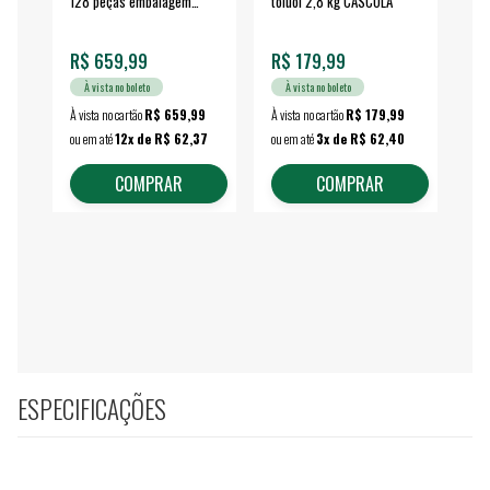
128 peças embalagem
toluol 2,8 kg CASCOLA
4.
fechada - VONDER
EA
R$ 659,99
R$ 179,99
R$
À vista no boleto
À vista no boleto
À vista no cartão
R$ 659,99
À vista no cartão
R$ 179,99
À vi
ou em até
12x de R$ 62,37
ou em até
3x de R$ 62,40
ou 
COMPRAR
COMPRAR
ESPECIFICAÇÕES