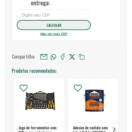
entrega:
Não sei meu CEP
Compartilhe:
Produtos recomendados:
Jogo de ferramentas com
Adesivo de contato sem
Esm