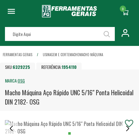
0
FERRAMENTAS GERAIS
USINAGEM E CORTE
MACHO
MACHO MÁQUINA
SKU:
6329225
REFERÊNCIA:
1954110
MARCA:
OSG
Macho Máquina Aço Rápido UNC 5/16" Ponta Helicoidal
DIN 2182- OSG