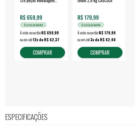
128 peças embalagem
toluol 2,8 kg CASCOLA
4.
fechada - VONDER
EA
R$ 659,99
R$ 179,99
R$
À vista no boleto
À vista no boleto
À vista no cartão
R$ 659,99
À vista no cartão
R$ 179,99
À vi
ou em até
12x de R$ 62,37
ou em até
3x de R$ 62,40
ou 
COMPRAR
COMPRAR
ESPECIFICAÇÕES