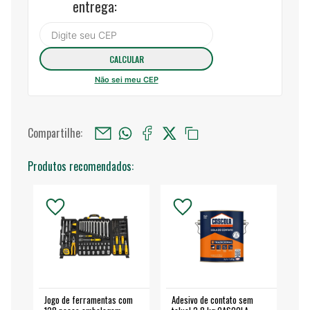
entrega:
Não sei meu CEP
Compartilhe:
Produtos recomendados:
Jogo de ferramentas com
Adesivo de contato sem
Esm