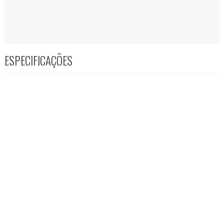
ESPECIFICAÇÕES
VOLTAR AO TOPO
CATÁLOGO FG
Consulte o nosso catálogo eletrônico de produtos