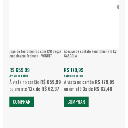
Jogo de ferramentas com 128 peças
Adesivo de contato sem toluol 2,8 kg
Esmeri
embalagem fechada - VONDER
CASCOLA
Disco
R$ 659,99
R$ 179,99
R$ 2
À vista no boleto
À vista no boleto
À vista 
À vista no cartão
R$ 659,99
À vista no cartão
R$ 179,99
À vis
ou em até
12x de R$ 62,37
ou em até
3x de R$ 62,40
ou e
COMPRAR
COMPRAR
CO