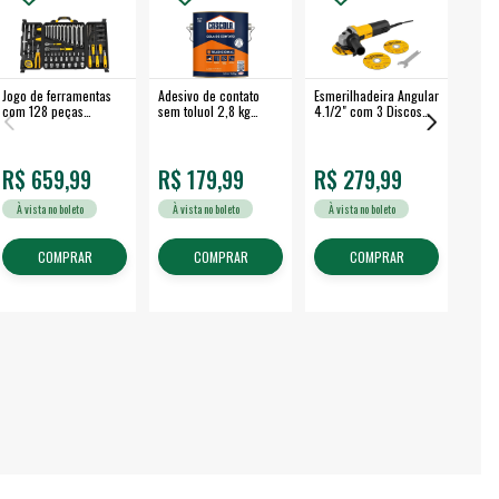
Jogo de ferramentas
Adesivo de contato
Esmerilhadeira Angular
Máqui
com 128 peças
sem toluol 2,8 kg
4.1/2" com 3 Discos
Airle
embalagem fechada -
CASCOLA
650 W EAV 650 -
350B
VONDER
VONDER
R$ 659,99
R$ 179,99
R$ 279,99
R$
À vista no boleto
À vista no boleto
À vista no boleto
À v
COMPRAR
COMPRAR
COMPRAR