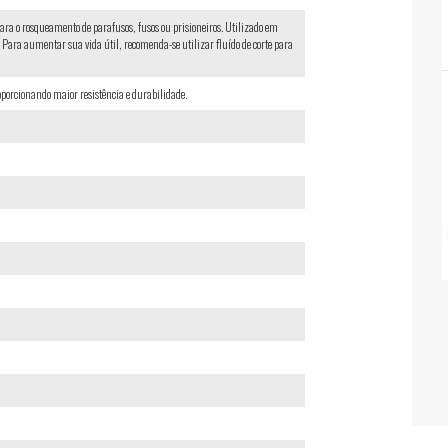
ara o rosqueamento de parafusos, fusos ou prisioneiros. Utilizado em
Para aumentar sua vida útil, recomenda-se utilizar fluído de corte para
porcionando maior resistência e durabilidade.