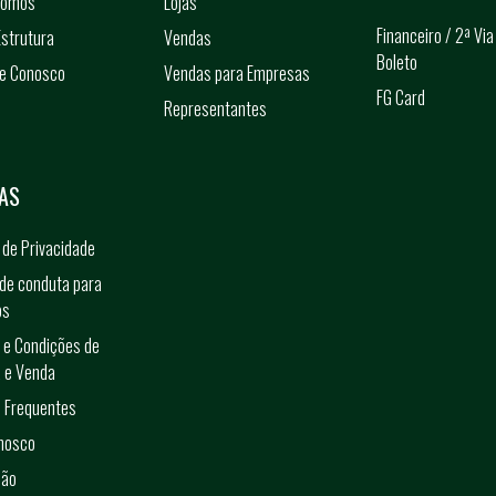
somos
Lojas
Financeiro / 2ª Via
strutura
Vendas
Boleto
he Conosco
Vendas para Empresas
FG Card
Representantes
s
AS
a de Privacidade
de conduta para
os
 e Condições de
 e Venda
 Frequentes
onosco
ção