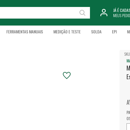
JÁ É CAD
MEUS PEDI
FERRAMENTAS MANUAIS
MEDIÇÃO E TESTE
SOLDA
EPI
M
SKU
M
M
E
A
P
O