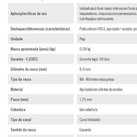
Indicado para fazer roscas internas em furos p
Aplicações/dicas de uso
rosqueadeiras, maquinas cns e convencionais. 
lubrificação e resfriamento.
Destaques/diferenciais (características)
Produzido em HSS-E, aço rápido + vanádio, pro
Unidade
Peça
Massa aproximada (peso) (kg)
0,08 kg
Garantia - E (CDC)
Garantia legal: 90 dias
Diâmetro da rosca (mm)
8,0 mm
Tipo da rosca
MA - Milímetro rosca grossa
Material
Aço rápido com alto teor de vanádio
Passo (mm)
1,25 mm
Cobertura
Sem cobertura
Tipo do canal
Canal helicoidal
Sentido da rosca
Esquerda