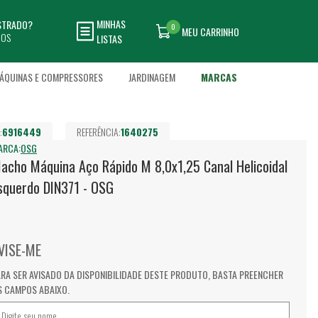
MINHAS
ASTRADO?
0
MEU CARRINHO
DOS
LISTAS
ÁQUINAS E COMPRESSORES
JARDINAGEM
MARCAS
:
6916449
REFERÊNCIA:
1640275
ARCA:
OSG
acho Máquina Aço Rápido M 8,0x1,25 Canal Helicoidal
squerdo DIN371 - OSG
VISE-ME
ARA SER AVISADO DA DISPONIBILIDADE DESTE PRODUTO, BASTA PREENCHER
S CAMPOS ABAIXO.