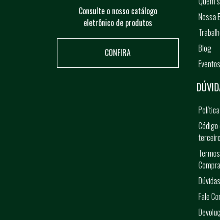
Quem 
Consulte o nosso catálogo
Nossa E
eletrônico de produtos
Trabal
Blog
CONFIRA
Evento
DÚVID
Polític
Código 
terceir
Termos
Compra
Dúvidas
Fale C
Devolu