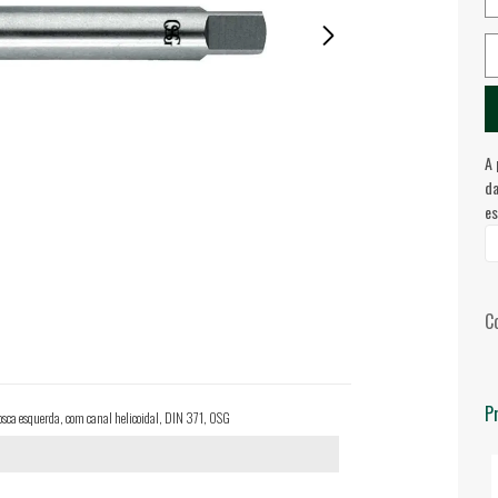
A 
da
es
C
P
a esquerda, com canal helicoidal, DIN 371, OSG