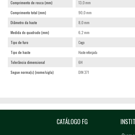
Comprimento de rosca (mm)
13,0 mm
Comprimento total (mm)
90,0 mm
Diâmetro da haste
8,0 mm
Medida do quadrado (mm)
6,2 mm
Tipo de furo
Cego
Tipo de haste
Haste reforçada
Tolerância dimensional
6H
Segue norma(s) (nome/sigla)
DIN 371
CATÁLOGO FG
INSTI