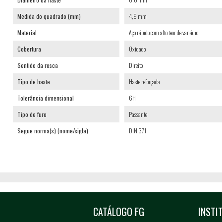
Medida do quadrado (mm)
4,9 mm
Material
Aço rápido com alto teor de vanádio
Cobertura
Oxidado
Sentido da rosca
Direito
Tipo de haste
Haste reforçada
Tolerância dimensional
6H
Tipo de furo
Passante
Segue norma(s) (nome/sigla)
DIN 371
CATÁLOGO FG
INSTI