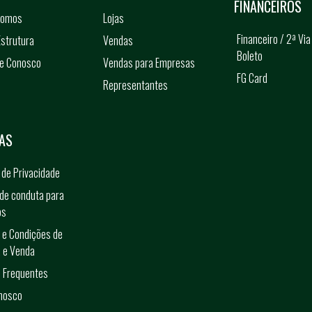
FINANCEIROS
somos
Lojas
Financeiro / 2ª Via
strutura
Vendas
Boleto
he Conosco
Vendas para Empresas
FG Card
Representantes
s
AS
a de Privacidade
de conduta para
os
 e Condições de
 e Venda
 Frequentes
onosco