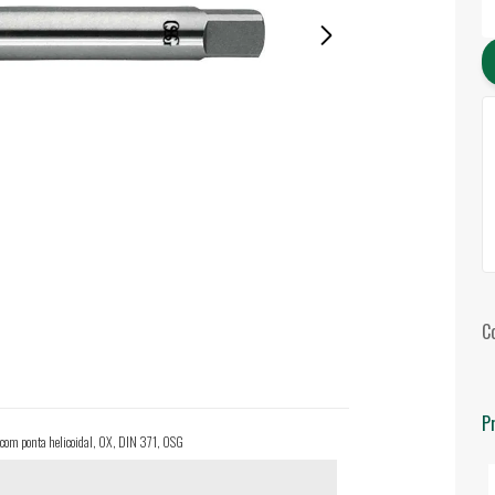
C
P
m ponta helicoidal, OX, DIN 371, OSG