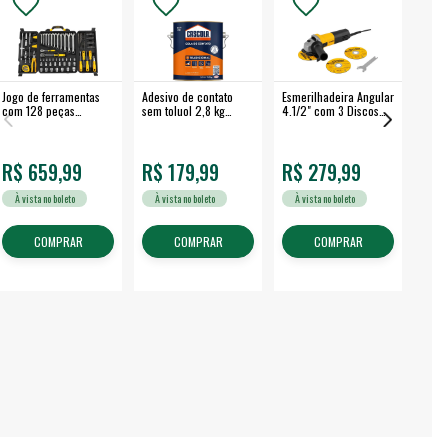
Jogo de ferramentas
Adesivo de contato
Esmerilhadeira Angular
Máqui
com 128 peças
sem toluol 2,8 kg
4.1/2" com 3 Discos
Airle
embalagem fechada -
CASCOLA
650 W EAV 650 -
350B
VONDER
VONDER
R$ 659,99
R$ 179,99
R$ 279,99
R$
À vista no boleto
À vista no boleto
À vista no boleto
À v
COMPRAR
COMPRAR
COMPRAR