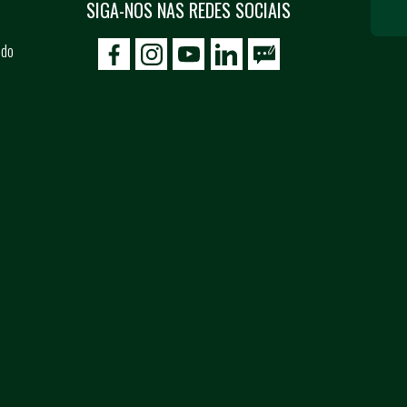
SIGA-NOS NAS REDES SOCIAIS
 do
icon-facebook
icon-social02
icon-social03