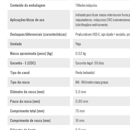
Conteúdo da embalagem
1 Macho máquina.
Indicado para fazer roscas internas em furos p
Aplicações/dicas de uso
rosqueadeiras, máquinas CNC e convencionais.
lubrificação e resfriamento.
Destaques/diferenciais (características)
Produzido em HSS-E, aço rápido + vanádio, pro
Unidade
Peça
Massa aproximada (peso) (kg)
0,02 kg
Garantia - E (CDC)
Garantia legal: 90 dias
Tipo de canal
Ponta helicoidal
Tipo da rosca
MA - Milímetro rosca grossa
Diâmetro da rosca (mm)
5,0 mm
Passo da rosca (mm)
0,80 mm
Comprimento total (mm)
70 mm
Comprimento de rosca (mm)
16 mm
Diâmetro da haste
6,0 mm