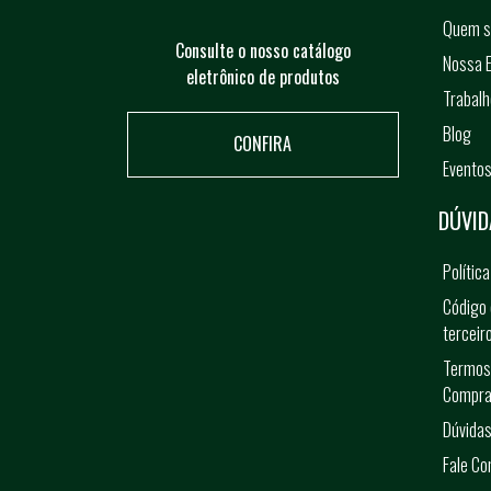
Quem 
Consulte o nosso catálogo
Nossa E
eletrônico de produtos
Trabal
Blog
CONFIRA
Evento
DÚVID
Polític
Código 
terceir
Termos
Compra
Dúvidas
Fale C