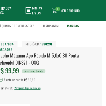
MINHAS
ASTRADO?
0
MEU CARRINHO
DOS
LISTAS
ÁQUINAS E COMPRESSORES
JARDINAGEM
MARCAS
:
6977634
REFERÊNCIA:
1630231
ARCA:
OSG
acho Máquina Aço Rápido M 5,0x0,80 Ponta
elicoidal DIN371 - OSG
$ 99,99
À vista no boleto
À vista no cartão R$ 99,99
 em até
2X
Ver opções de parcelamento