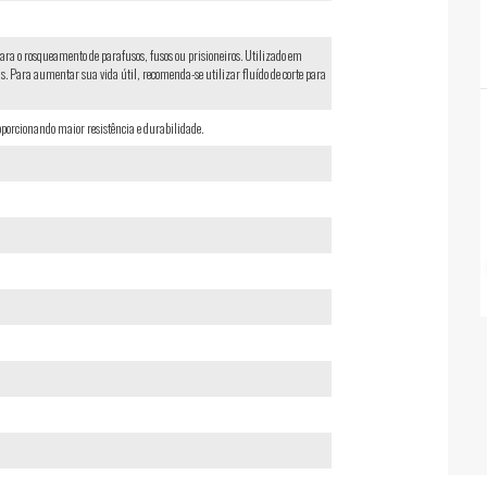
ara o rosqueamento de parafusos, fusos ou prisioneiros. Utilizado em
 Para aumentar sua vida útil, recomenda-se utilizar fluído de corte para
porcionando maior resistência e durabilidade.