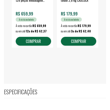
128 peças embalagem
toluol 2,8 kg CASCOLA
4.
fechada - VONDER
EA
R$ 659,99
R$ 179,99
R$
À vista no boleto
À vista no boleto
À vista no cartão
R$ 659,99
À vista no cartão
R$ 179,99
À vi
ou em até
12x de R$ 62,37
ou em até
3x de R$ 62,40
ou 
COMPRAR
COMPRAR
ESPECIFICAÇÕES