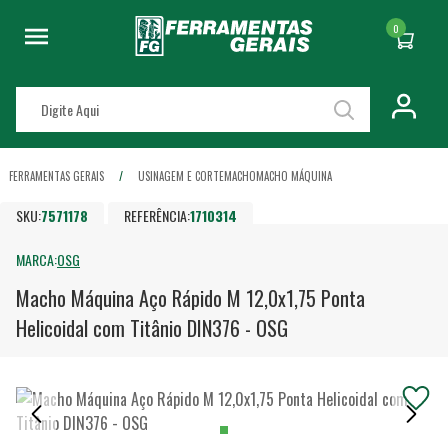
0
FERRAMENTAS GERAIS
USINAGEM E CORTE
MACHO
MACHO MÁQUINA
SKU:
7571178
REFERÊNCIA:
1710314
MARCA:
OSG
Macho Máquina Aço Rápido M 12,0x1,75 Ponta
Helicoidal com Titânio DIN376 - OSG