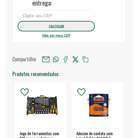
entrega:
Não sei meu CEP
Compartilhe:
Produtos recomendados:
Jogo de ferramentas com
Adesivo de contato sem
Esm