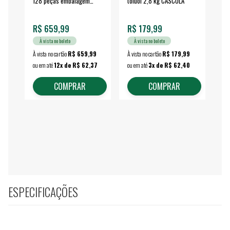
128 peças embalagem
toluol 2,8 kg CASCOLA
4.
fechada - VONDER
EA
R$ 659,99
R$ 179,99
R$
À vista no boleto
À vista no boleto
À vista no cartão
R$ 659,99
À vista no cartão
R$ 179,99
À vi
ou em até
12x de R$ 62,37
ou em até
3x de R$ 62,40
ou 
COMPRAR
COMPRAR
ESPECIFICAÇÕES