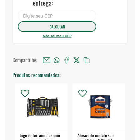
entrega:
Não sei meu CEP
Compartilhe:
Produtos recomendados:
Jogo de ferramentas com
Adesivo de contato sem
Esm