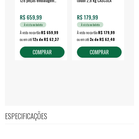
128 peças embalagem
toluol 2,8 kg CASCOLA
4.
fechada - VONDER
EA
R$ 659,99
R$ 179,99
R$
À vista no boleto
À vista no boleto
À vista no cartão
R$ 659,99
À vista no cartão
R$ 179,99
À vi
ou em até
12x de R$ 62,37
ou em até
3x de R$ 62,40
ou 
COMPRAR
COMPRAR
ESPECIFICAÇÕES