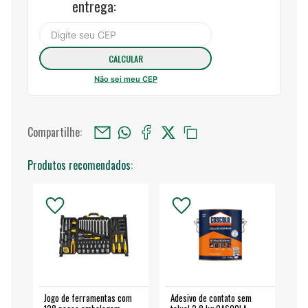
entrega:
Não sei meu CEP
Compartilhe:
Produtos recomendados:
Jogo de ferramentas com
Adesivo de contato sem
Esm