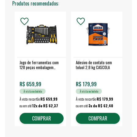
Produtos recomendados:
Jogo de ferramentas com
Adesivo de contato sem
Esm
128 peças embalagem
toluol 2,8 kg CASCOLA
4.
fechada - VONDER
EA
R$ 659,99
R$ 179,99
R$
À vista no boleto
À vista no boleto
À vista no cartão
R$ 659,99
À vista no cartão
R$ 179,99
À vi
ou em até
12x de R$ 62,37
ou em até
3x de R$ 62,40
ou 
COMPRAR
COMPRAR