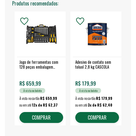
Produtos recomendados:
Jogo de ferramentas com
Adesivo de contato sem
Esm
128 peças embalagem
toluol 2,8 kg CASCOLA
4.
fechada - VONDER
EA
R$ 659,99
R$ 179,99
R$
À vista no boleto
À vista no boleto
À vista no cartão
R$ 659,99
À vista no cartão
R$ 179,99
À vi
ou em até
12x de R$ 62,37
ou em até
3x de R$ 62,40
ou 
COMPRAR
COMPRAR