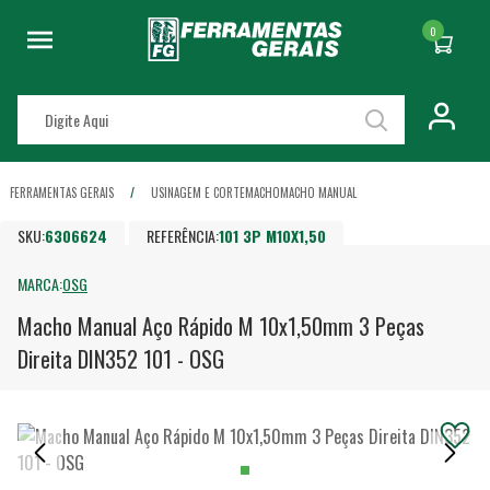
0
FERRAMENTAS GERAIS
USINAGEM E CORTE
MACHO
MACHO MANUAL
SKU:
6306624
REFERÊNCIA:
101 3P M10X1,50
MARCA:
OSG
Macho Manual Aço Rápido M 10x1,50mm 3 Peças
Direita DIN352 101 - OSG