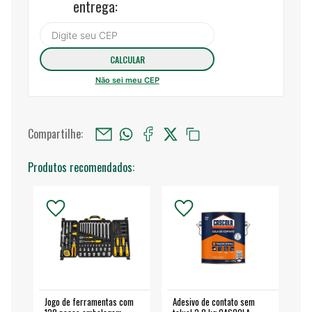
entrega:
Não sei meu CEP
Compartilhe:
Produtos recomendados:
Jogo de ferramentas com
Adesivo de contato sem
Esm