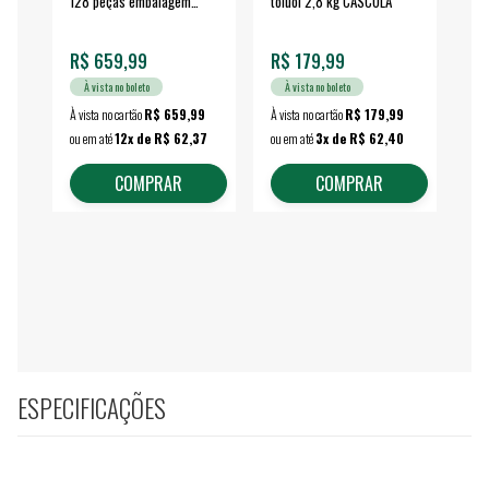
128 peças embalagem
toluol 2,8 kg CASCOLA
4.
fechada - VONDER
EA
R$ 659,99
R$ 179,99
R$
À vista no boleto
À vista no boleto
À vista no cartão
R$ 659,99
À vista no cartão
R$ 179,99
À vi
ou em até
12x de R$ 62,37
ou em até
3x de R$ 62,40
ou 
COMPRAR
COMPRAR
ESPECIFICAÇÕES