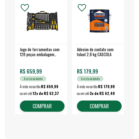
Jogo de ferramentas com
Adesivo de contato sem
Esm
128 peças embalagem
toluol 2,8 kg CASCOLA
4.
fechada - VONDER
EA
R$ 659,99
R$ 179,99
R$
À vista no boleto
À vista no boleto
À vista no cartão
R$ 659,99
À vista no cartão
R$ 179,99
À vi
ou em até
12x de R$ 62,37
ou em até
3x de R$ 62,40
ou 
COMPRAR
COMPRAR