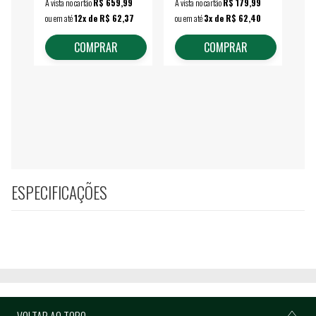
À vista no cartão
R$ 659,99
À vista no cartão
R$ 179,99
À vi
ou em até
12x de R$ 62,37
ou em até
3x de R$ 62,40
ou 
COMPRAR
COMPRAR
ESPECIFICAÇÕES