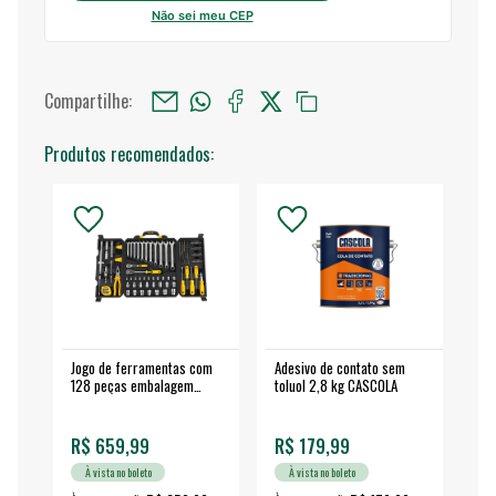
Não sei meu CEP
Compartilhe:
Produtos recomendados:
Jogo de ferramentas com
Adesivo de contato sem
Esm
128 peças embalagem
toluol 2,8 kg CASCOLA
4.
fechada - VONDER
EA
R$ 659,99
R$ 179,99
R$
À vista no boleto
À vista no boleto