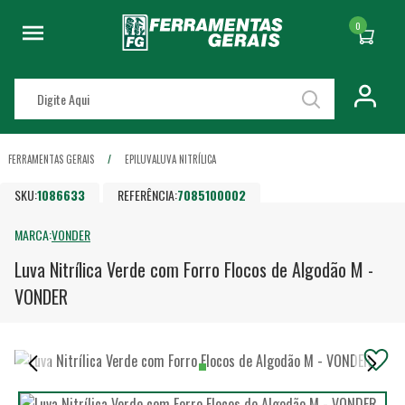
0
FERRAMENTAS GERAIS
EPI
LUVA
LUVA NITRÍLICA
SKU:
1086633
REFERÊNCIA:
7085100002
MARCA:
VONDER
Luva Nitrílica Verde com Forro Flocos de Algodão M -
VONDER