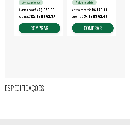
À vista no boleto
À vista no boleto
À vista no cartão
R$ 659,99
À vista no cartão
R$ 179,99
À vi
ou em até
12x de R$ 62,37
ou em até
3x de R$ 62,40
ou 
COMPRAR
COMPRAR
ESPECIFICAÇÕES