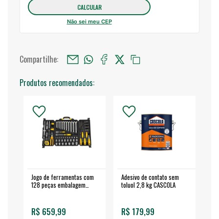
Não sei meu CEP
Compartilhe:
Produtos recomendados:
Jogo de ferramentas com
Adesivo de contato sem
Esm
128 peças embalagem
toluol 2,8 kg CASCOLA
4.
fechada - VONDER
EA
R$ 659,99
R$ 179,99
R$