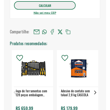
Não sei meu CEP
Compartilhe:
Produtos recomendados:
Jogo de ferramentas com
Adesivo de contato sem
Esm
128 peças embalagem
toluol 2,8 kg CASCOLA
4.
fechada - VONDER
EA
R$ 659,99
R$ 179,99
R$