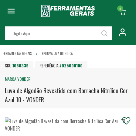
0
FERRAMENTAS GERAIS
EPI
LUVA
LUVA NITRÍLICA
SKU:
1086339
REFERÊNCIA:
7025000100
MARCA:
VONDER
Luva de Algodão Revestida com Borracha Nitrílica Cor
Azul 10 - VONDER