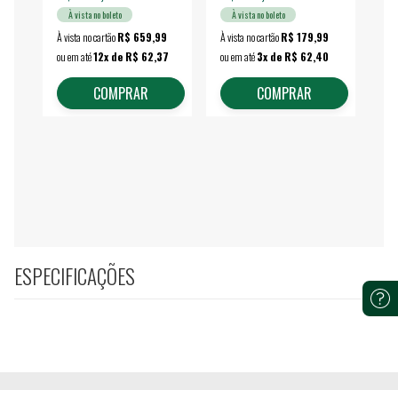
À vista no boleto
À vista no boleto
À vista no cartão
R$ 659,99
À vista no cartão
R$ 179,99
À vi
ou em até
12x de R$ 62,37
ou em até
3x de R$ 62,40
ou 
COMPRAR
COMPRAR
ESPECIFICAÇÕES