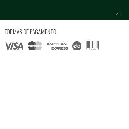
FORMAS DE PAGAMENTO
COMPRE COM SEGURANÇA
© Copyright 2021 Ferramentas Gerais Comércio e Importação de Ferramentas e
Máquinas LTDA - Todos direitos reservados.
Rua Voluntários da Pátria, 3223 CEP: 90230-901 - Porto Alegre - RS CNPJ:
92.664.028/0001-41
Preços e condições estão sujeitos à alteração sem aviso prévio e são válidos apenas
para compras pela internet, nesta data ou enquanto houver estoque na Loja Virtual.