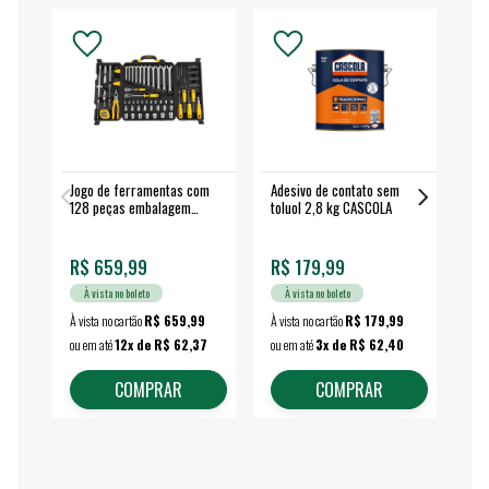
Jogo de ferramentas com
Adesivo de contato sem
Esm
128 peças embalagem
toluol 2,8 kg CASCOLA
4.
fechada - VONDER
EA
R$ 659,99
R$ 179,99
R$
À vista no boleto
À vista no boleto
À vista no cartão
R$ 659,99
À vista no cartão
R$ 179,99
À vi
ou em até
12x de R$ 62,37
ou em até
3x de R$ 62,40
ou 
COMPRAR
COMPRAR