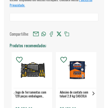
Privacidade.
Compartilhe:
Produtos recomendados:
Jogo de ferramentas com
Adesivo de contato sem
Esm
128 peças embalagem
toluol 2,8 kg CASCOLA
4.
fechada - VONDER
EA