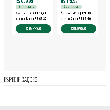
R$ 659,99
R$ 179,99
R$
À vista no boleto
À vista no boleto
À vista no cartão
R$ 659,99
À vista no cartão
R$ 179,99
À vi
ou em até
12x de R$ 62,37
ou em até
3x de R$ 62,40
ou 
COMPRAR
COMPRAR
ESPECIFICAÇÕES