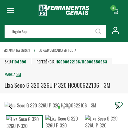
0
FERRAMENTAS GERAIS
ABRASIVOS
LIXA
LIXA EM FOLHA
SKU:
1104996
REFERÊNCIA:
HC000622106/HC000656963
MARCA:
3M
Lixa Seco G 320 326U P-320 HC000622106 - 3M