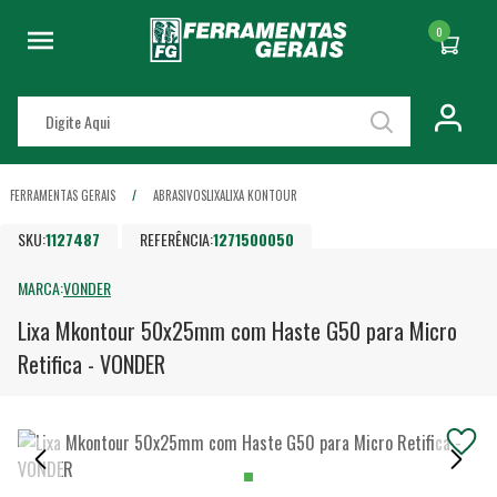
0
FERRAMENTAS GERAIS
ABRASIVOS
LIXA
LIXA KONTOUR
SKU:
1127487
REFERÊNCIA:
1271500050
MARCA:
VONDER
Lixa Mkontour 50x25mm com Haste G50 para Micro
Retifica - VONDER