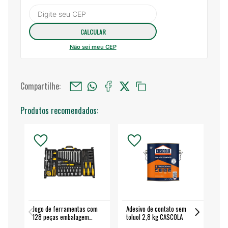
Não sei meu CEP
Compartilhe:
Produtos recomendados:
Jogo de ferramentas com
Adesivo de contato sem
Esm
128 peças embalagem
toluol 2,8 kg CASCOLA
4.
fechada - VONDER
EA