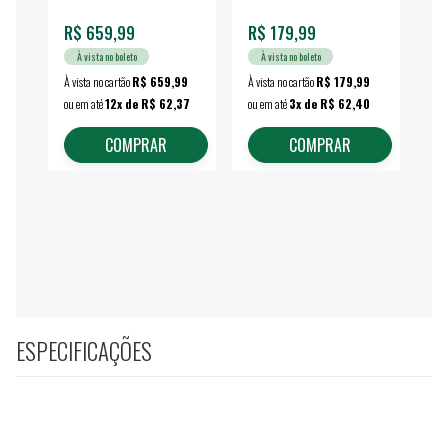
R$ 659,99
R$ 179,99
R$
À vista no boleto
À vista no boleto
À vista no cartão
R$ 659,99
À vista no cartão
R$ 179,99
À vi
ou em até
12x de R$ 62,37
ou em até
3x de R$ 62,40
ou 
COMPRAR
COMPRAR
ESPECIFICAÇÕES