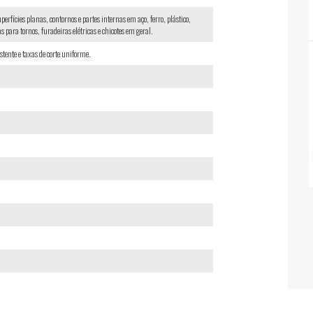
rfícies planas, contornos e partes internas em aço, ferro, plástico,
 para tornos, furadeiras elétricas e chicotes em geral.
tente e taxas de corte uniforme.