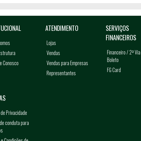
TUCIONAL
ATENDIMENTO
SERVIÇOS
FINANCEIROS
somos
Lojas
Financeiro / 2ª Via
strutura
Vendas
Boleto
he Conosco
Vendas para Empresas
FG Card
Representantes
s
AS
a de Privacidade
de conduta para
os
 e Condições de