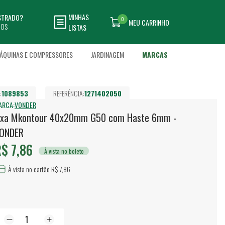
MINHAS
ASTRADO?
0
MEU CARRINHO
DOS
LISTAS
ÁQUINAS E COMPRESSORES
JARDINAGEM
MARCAS
:
1089853
REFERÊNCIA:
1271402050
ARCA:
VONDER
ixa Mkontour 40x20mm G50 com Haste 6mm -
ONDER
$ 7,86
À vista no boleto
À vista no cartão R$ 7,86