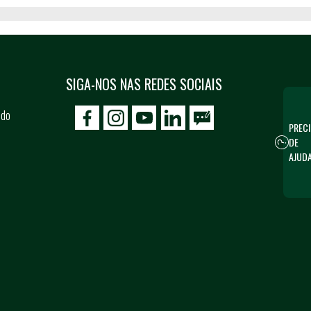
SIGA-NOS NAS REDES SOCIAIS
 do
icon-facebook
icon-social02
icon-social03
PRECI
DE
AJUD