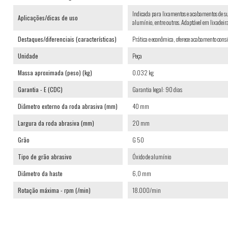
Indicada para lixamentos e acabamentos de supe
Aplicações/dicas de uso
alumínio, entre outros. Adaptável em lixadeiras
Destaques/diferenciais (características)
Prática e econômica, oferece acabamento consis
Unidade
Peça
Massa aproximada (peso) (kg)
0.032 kg
Garantia - E (CDC)
Garantia legal: 90 dias
Diâmetro externo da roda abrasiva (mm)
40 mm
Largura da roda abrasiva (mm)
20 mm
Grão
G 50
Tipo de grão abrasivo
Óxido de alumínio
Diâmetro da haste
6,0 mm
Rotação máxima - rpm (/min)
18.000/min