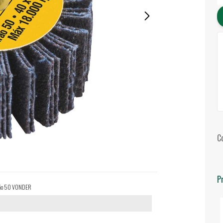
C
P
rão 50 VONDER