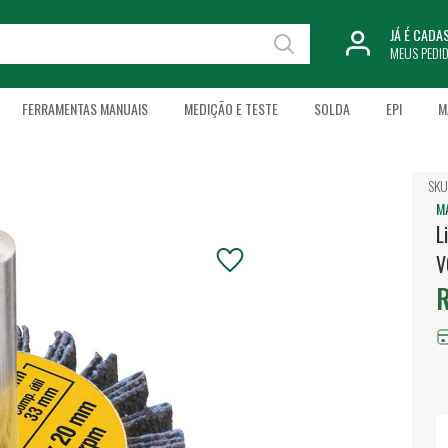
JÁ É CAD
MEUS PEDI
FERRAMENTAS MANUAIS
MEDIÇÃO E TESTE
SOLDA
EPI
M
SKU
M
L
V
R