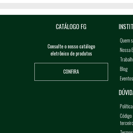
CATÁLOGO FG
INSTI
Quem 
Consulte o nosso catálogo
Nossa E
eletrônico de produtos
Trabal
Blog
CONFIRA
Evento
DÚVID
Polític
Código 
terceir
Termos