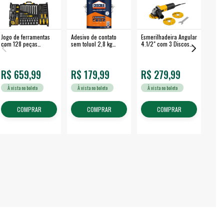
Jogo de ferramentas
Adesivo de contato
Esmerilhadeira Angular
Máqui
com 128 peças
sem toluol 2,8 kg
4.1/2" com 3 Discos
Airle
embalagem fechada -
CASCOLA
650 W EAV 650 -
350B
VONDER
VONDER
R$ 659,99
R$ 179,99
R$ 279,99
R$
À vista no boleto
À vista no boleto
À vista no boleto
À v
COMPRAR
COMPRAR
COMPRAR