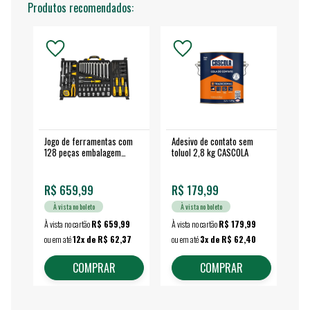
Produtos recomendados:
Jogo de ferramentas com
Adesivo de contato sem
Esm
128 peças embalagem
toluol 2,8 kg CASCOLA
4.
fechada - VONDER
EA
R$ 659,99
R$ 179,99
R$
À vista no boleto
À vista no boleto
À vista no cartão
R$ 659,99
À vista no cartão
R$ 179,99
À vi
ou em até
12x de R$ 62,37
ou em até
3x de R$ 62,40
ou 
COMPRAR
COMPRAR