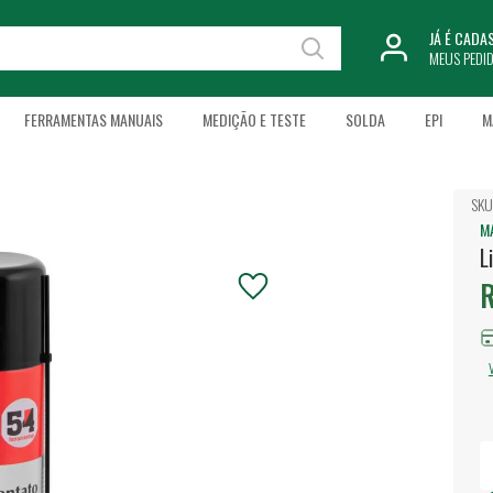
JÁ É CAD
MEUS PEDI
FERRAMENTAS MANUAIS
MEDIÇÃO E TESTE
SOLDA
EPI
M
SKU
M
L
R