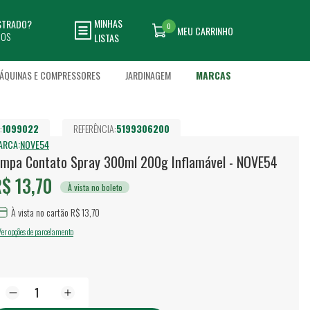
MINHAS
ASTRADO?
0
MEU CARRINHO
DOS
LISTAS
ÁQUINAS E COMPRESSORES
JARDINAGEM
MARCAS
:
1099022
REFERÊNCIA:
5199306200
ARCA:
NOVE54
impa Contato Spray 300ml 200g Inflamável - NOVE54
$ 13,70
À vista no boleto
À vista no cartão R$ 13,70
Ver opções de parcelamento