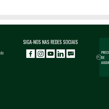
SIGA-NOS NAS REDES SOCIAIS
PRECI
 do
icon-facebook
icon-social02
icon-social03
DE
AJUD