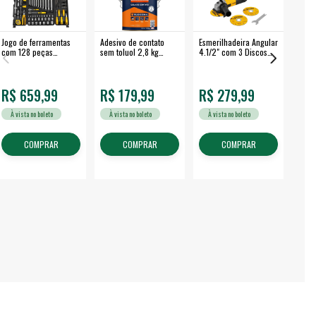
Jogo de ferramentas
Adesivo de contato
Esmerilhadeira Angular
Máqui
com 128 peças
sem toluol 2,8 kg
4.1/2" com 3 Discos
Airle
embalagem fechada -
CASCOLA
650 W EAV 650 -
350B
VONDER
VONDER
R$ 659,99
R$ 179,99
R$ 279,99
R$
À vista no boleto
À vista no boleto
À vista no boleto
À v
COMPRAR
COMPRAR
COMPRAR