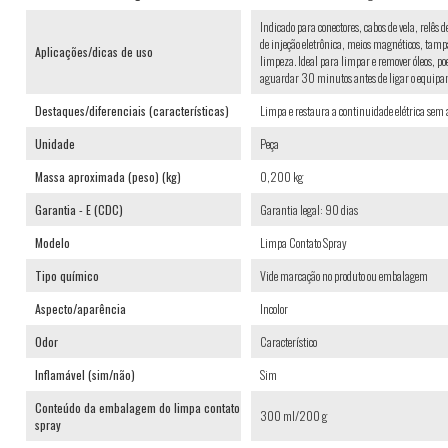
Indicado para conectores, cabos de vela, relês 
de injeção eletrônica, meios magnéticos, tampa
Aplicações/dicas de uso
limpeza. Ideal para limpar e remover óleos, poe
aguardar 30 minutos antes de ligar o equipa
Destaques/diferenciais (características)
Limpa e restaura a continuidade elétrica sem
Unidade
Peça
Massa aproximada (peso) (kg)
0,200 kg
Garantia - E (CDC)
Garantia legal: 90 dias
Modelo
Limpa Contato Spray
Tipo químico
Vide marcação no produto ou embalagem
Aspecto/aparência
Incolor
Odor
Característico
Inflamável (sim/não)
Sim
Conteúdo da embalagem do limpa contato
300 ml/200 g
spray