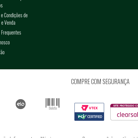
os
 e Condições de
 e Venda
 Frequentes
onosco
ção
COMPRE COM SEGURANÇA