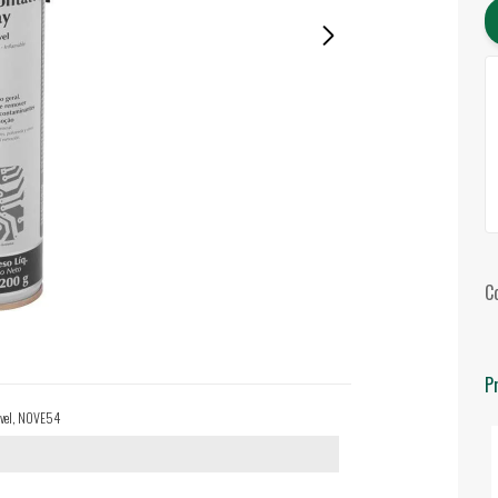
C
P
ável, NOVE54