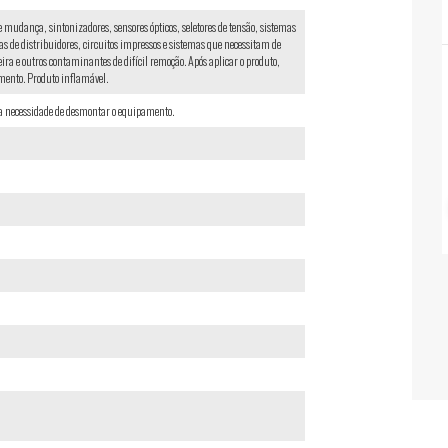
de mudança, sintonizadores, sensores ópticos, seletores de tensão, sistemas
s de distribuidores, circuitos impressos e sistemas que necessitam de
ira e outros contaminantes de difícil remoção. Após aplicar o produto,
mento. Produto inflamável.
 a necessidade de desmontar o equipamento.