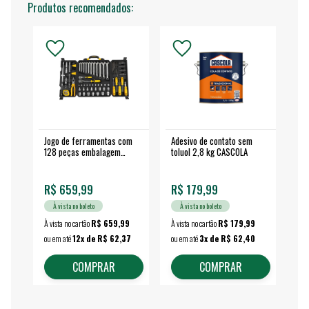
Produtos recomendados:
Jogo de ferramentas com
Adesivo de contato sem
Esm
128 peças embalagem
toluol 2,8 kg CASCOLA
4.
fechada - VONDER
EA
R$ 659,99
R$ 179,99
R$
À vista no boleto
À vista no boleto
À vista no cartão
R$ 659,99
À vista no cartão
R$ 179,99
À vi
ou em até
12x de R$ 62,37
ou em até
3x de R$ 62,40
ou 
COMPRAR
COMPRAR