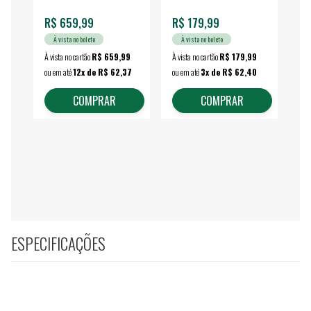
R$ 659,99
R$ 179,99
R$
À vista no boleto
À vista no boleto
À vista no cartão
R$ 659,99
À vista no cartão
R$ 179,99
À vi
ou em até
12x de R$ 62,37
ou em até
3x de R$ 62,40
ou 
COMPRAR
COMPRAR
ESPECIFICAÇÕES