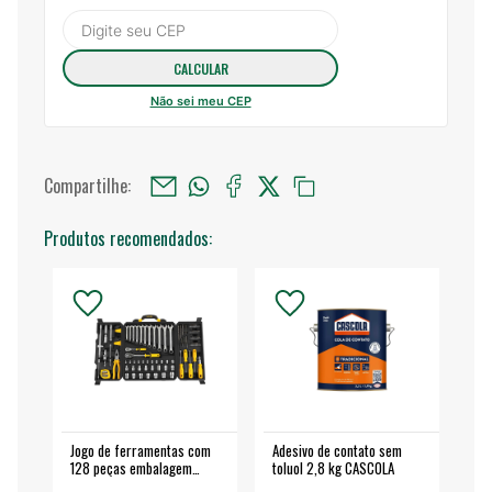
Não sei meu CEP
Compartilhe:
Produtos recomendados:
Jogo de ferramentas com
Adesivo de contato sem
Esm
128 peças embalagem
toluol 2,8 kg CASCOLA
4.
fechada - VONDER
EA