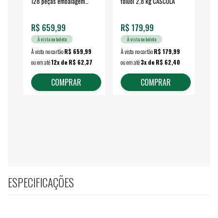
128 peças embalagem
toluol 2,8 kg CASCOLA
4.
fechada - VONDER
EA
R$ 659,99
R$ 179,99
R$
À vista no boleto
À vista no boleto
À vista no cartão
R$ 659,99
À vista no cartão
R$ 179,99
À vi
ou em até
12x de R$ 62,37
ou em até
3x de R$ 62,40
ou 
COMPRAR
COMPRAR
ESPECIFICAÇÕES