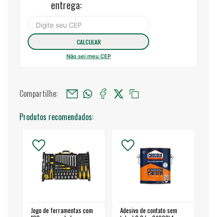
entrega:
Não sei meu CEP
Compartilhe:
Produtos recomendados:
Jogo de ferramentas com
Adesivo de contato sem
Esm